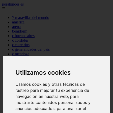
porahinoes.es
☰
7 maravillas del mundo
america
arena
benidorm
c buenos aires
c cordoba
c entre rios
c generalidades del pais
c mendoza
c neuquen
c provincias
c rio negro
Utilizamos cookies
c santa fe
c tierra de fuego
c tucuman
Usamos cookies y otras técnicas de
c zona austral
rastreo para mejorar tu experiencia de
carmen
category
navegación en nuestra web, para
destinos
mostrarte contenidos personalizados y
gijon
anuncios adecuados, para analizar el
lanzarote
live