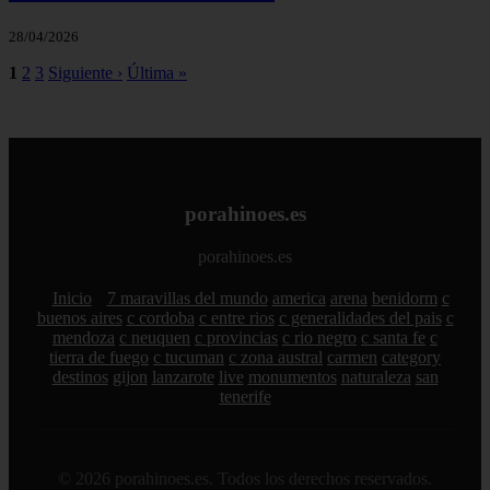
28/04/2026
1
2
3
Siguiente ›
Última »
porahinoes.es
porahinoes.es
Inicio
7 maravillas del mundo
america
arena
benidorm
c
buenos aires
c cordoba
c entre rios
c generalidades del pais
c
mendoza
c neuquen
c provincias
c rio negro
c santa fe
c
tierra de fuego
c tucuman
c zona austral
carmen
category
destinos
gijon
lanzarote
live
monumentos
naturaleza
san
tenerife
© 2026 porahinoes.es. Todos los derechos reservados.