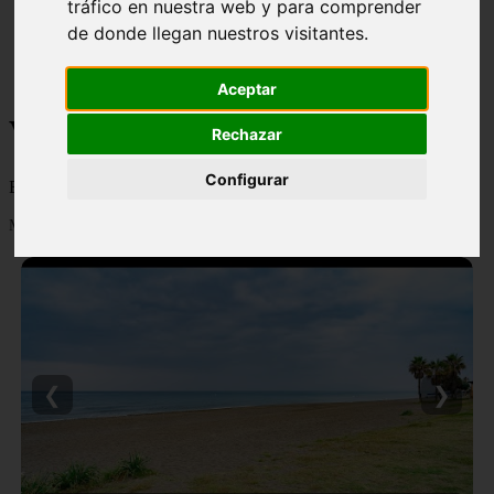
tráfico en nuestra web y para comprender
monumentos
de donde llegan nuestros visitantes.
naturaleza
san
tenerife
Aceptar
Viajes y turismo
Rechazar
Configurar
Blog sobre viajes y turismo, nacional e internacional, caro y barato
Mostrando 1 - 24 de 502 artículos
❮
❯